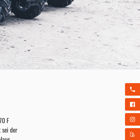
70 F
 sei der
Haus.