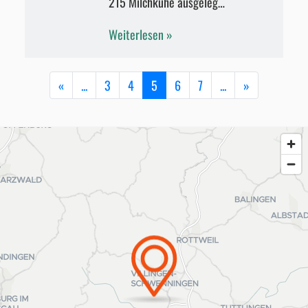
215 Milchkühe ausgeleg…
Weiterlesen
«
...
3
4
5
6
7
...
»